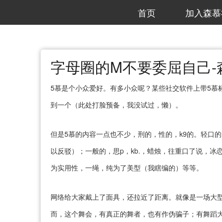
首页
加入森慕
字母圈的M不要委屈自己-
5慕是个小众爱好。有多小众呢？某些社交软件上带5慕
到一个（此处打脸预备，我没试过，懒）。
但是5慕的内容一点也不少，刑的，性的，k9的。轻口
以反驳）；一般的，思p，kb.，蜡烛，往重口了说，冰
为实用性，一绳，纯为了美型（我瞎编的）等等。
网络给大家戴上了面具，还拉近了距离。就像是一场大
而，这个舞会，有真正的舞者，也有作伪骗子；有舞蹈大