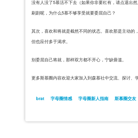
没有人没了5慕活不下去（如果你非要杠有，请点退出然
刷剧呢，为什么5慕不够享受就要委屈自己？
其次，喜欢和将就是截然不同的状态。喜欢那是主动的
但也应付多于渴求。
别委屈自己将就，那样双方都不开心，宁缺毋滥。
更多斯慕圈内容欢迎大家加入到森慕社中交流、探讨、学
brat
字母圈情感
字母圈新人指南
斯慕圈交友