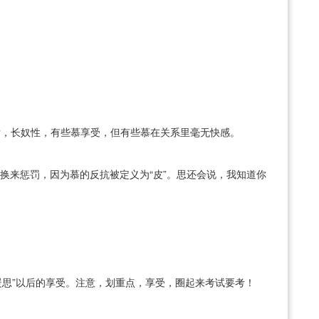
开发，长奴性，有些慕享受，但有些慕在关系里毫无快感。
者换来惩罚，因为慕的反抗被定义为“皮”。思还会说，我知道你
暖思”以后的享受。注意，划重点，享受，圈起来考试要考！