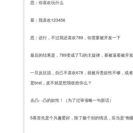
思：你喜欢玩什么
慕：我喜欢123456
思：还行，不过我还喜欢789，你需要被开发一下
最后的结果是，789变成了TJ的主旋律，慕被逼着被
一旦反抗说，自己不喜欢678，就被斥责奴性不够，或
是brat，皮不就是想我收拾你么？
去凸- -凸的奴性！（为了过审省略一句脏话）
5慕首先是个兴趣爱好，除了极个别的情况，应当是“饱