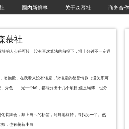
社
圈内新鲜事
关于森慕社
商务合作
森慕社
标签的人少得可怜，没有喜欢算法的前提下，滑十分钟不一定遇
的，噢抱歉，在我看来没有轻度，说轻度的都是情趣（没关系可
恋，秀色……光一个k9，都能分出十几个项目;但是绳缚，也分
型化装舞会，戴上自己的标签，到舞池旋转，寻找另一半。然
师，也有萌新小白.