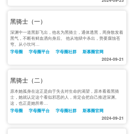
黑骑士（一）
深渊中一道黑影飞出，他名为黑骑士，通体透黑，周身散发着
黑气，不断有鲜血洒向身后。 他从地狱中杀出，势要腐蚀苍
穹。从小坎坷…
字母圈
字母圈平台
字母圈社群
斯慕圈官网
2024-09-21
黑骑士（二）
原本她孤身在这正是由于失去对生命的渴望，原本看着黑骑
士，她就认定这个看似邪恶的人，肯定会把自己推进深渊。
这，也正是她所希…
字母圈
字母圈平台
字母圈社群
斯慕圈官网
2024-09-21