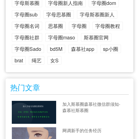
字母斯慕圈
字母圈新人指南
字母圈dom
字母圈sub
字母思慕圈
字母斯慕圈新人
字母圈名词
思慕圈
字母圈
字母圈教程
字母圈社群
字母圈maso
斯慕圈官网
字母圈Sado
bd5M
森慕社app
sp小圈
brat
绳艺
女S
热门文章
加入斯慕圈森慕社微信群须知-
森慕社斯慕圈
网调新手的任务经历